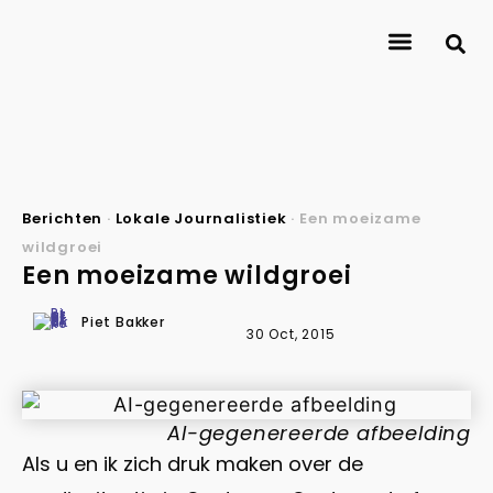
About Journalismlab
Researchers
Research
Contact
Berichten
·
Lokale Journalistiek
·
Een moeizame
wildgroei
Een moeizame wildgroei
Piet Bakker
30 Oct, 2015
AI-gegenereerde afbeelding
Als u en ik zich druk maken over de