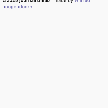
©2025 journalismlab
| made by
wilfred
hoogendoorn