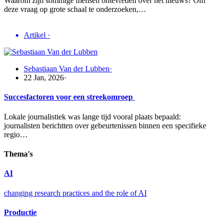
Waarom zijn sommige mensen ontevreden over het nieuws? Om
deze vraag op grote schaal te onderzoeken,…
Artikel
·
Sebastiaan Van der Lubben
·
22 Jan, 2026
·
Succesfactoren voor een streekomroep
Lokale journalistiek was lange tijd vooral plaats bepaald:
journalisten berichtten over gebeurtenissen binnen een specifieke
regio…
Thema's
AI
changing research practices and the role of AI
Productie