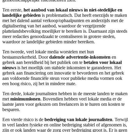
Ten eerste,
het aanbod van lokaal nieuws in niet-stedelijke en
landelijke gebieden
is problematisch. Dat heeft enerzijds te maken
met het dalend aantal verkoop/ophaalpunten en anderzijds met de
digitalisering van het aanbod, waardoor de vergrijzende
plattelandsbevolking moeilijker te bereiken is. Daarnaast zijn steeds
meer redacties genoodzaakt te centraliseren in grotere steden,
waardoor ze landelijke gebieden minder bereiken.
Ten tweede, veel lokale media worstelen met hun
bestaanszekerheid. Door
dalende advertentie-inkomsten
en
gebrek aan bereidheid bij het publiek om te
betalen voor lokaal
nieuws
is het moeilijk om stabiele inkomsten te garanderen. Het
gebrek aan financiering om innovatie te bevorderen en het gebrek
aan voldoende financiële steun voor publieke media vormen ook
een hoog risico, zij het in mindere mate.
Ten derde, lokale journalisten hebben in de meeste landen te maken
met
minimumlonen
. Bovendien hebben veel lokale media er de
laatste jaren voor gekozen om freelancers in te huren om kosten te
besparen.
Een vierde risico is de
bedreiging van lokale journalisten
. Terwijl
in veel landen fysieke en online bedreiging stabiel of afgenomen is,
zijn er ook landen waar de zorg over bedreiging groot is. Er is geen