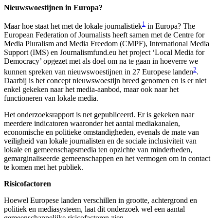
Nieuwswoestijnen in Europa?
1
Maar hoe staat het met de lokale journalistiek
in Europa? The
European Federation of Journalists heeft samen met de Centre for
Media Pluralism and Media Freedom (CMPF), International Media
Support (IMS) en Journalismfund.eu het project ‘Local Media for
Democracy’ opgezet met als doel om na te gaan in hoeverre we
2
kunnen spreken van nieuwswoestijnen in 27 Europese landen
.
Daarbij is het concept nieuwswoestijn breed genomen en is er niet
enkel gekeken naar het media-aanbod, maar ook naar het
functioneren van lokale media.
Het onderzoeksrapport is net gepubliceerd. Er is gekeken naar
meerdere indicatoren waaronder het aantal mediakanalen,
economische en politieke omstandigheden, evenals de mate van
veiligheid van lokale journalisten en de sociale inclusiviteit van
lokale en gemeenschapsmedia ten opzichte van minderheden,
gemarginaliseerde gemeenschappen en het vermogen om in contact
te komen met het publiek.
Risicofactoren
Hoewel Europese landen verschillen in grootte, achtergrond en
politiek en mediasysteem, laat dit onderzoek wel een aantal
gemeenschappelijke risicofactoren zien.