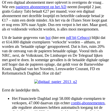
Of een digitaal abonnement meer oplevert is overigens de vraag .
Wie een
papieren abonnement op het AD
neemt (looptijd 2 jaar,
gratis Galaxy Tab) betaalt €27 per maand; voor een digitaal
abonnement met dezelfde looptijd en hetzelfde cadeautje betaal je
€17 – ruim een derde minder. Als het via de iTunes Store loopt gaat
er nog eens 30% naar Apple. Dus een verpot is het niet. Maar goed,
als er voldoende verkocht worden, is alles mooi meegenomen.
Uit de laatste gegevens van
hoi
(hier een
pdf bij Cebuco
) blijkt dat
er 614.000 digitale exemplaren ‘verkocht’ worden – althans, ze
worden als ‘betaalde oplage’ gerapporteerd. Dat is fors, ruim 20%
van de omvang van de papieren betaalde oplage. Vooral titels als
NRC, next, de Volkskrant, De Limburger en De Telegraaf lijken
met goed te doen. In sommige gevallen is de betaalde digitale oplage
zelf hoger dan de papieren oplage, dat geldt voor de Barneveldse
Krant, Dagblad van het Noorden, Leeuwarder Courant, FD en
Reformatorisch Dagblad. Hoe zit dat?
Eerst de landelijke titels.
Het Financieele Dagblad zegt 58.000 digitale exemplaren te
verkopen, 47.000 daarvan zijn echter
combi-abonnementen
,
alle reguliere abonnees hebben automatisch toegang tot de