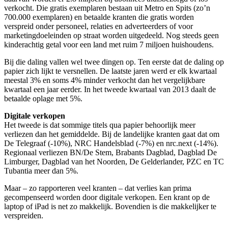
verkocht. Die gratis exemplaren bestaan uit Metro en Spits (zo’n
700.000 exemplaren) en betaalde kranten die gratis worden
verspreid onder personeel, relaties en adverteerders of voor
marketingdoeleinden op straat worden uitgedeeld. Nog steeds geen
kinderachtig getal voor een land met ruim 7 miljoen huishoudens.
Bij die daling vallen wel twee dingen op. Ten eerste dat de daling op
papier zich lijkt te versnellen. De laatste jaren werd er elk kwartaal
meestal 3% en soms 4% minder verkocht dan het vergelijkbare
kwartaal een jaar eerder.
In het tweede kwartaal van 2013 daalt de
betaalde oplage met 5%
.
Digitale verkopen
Het tweede is dat sommige titels qua papier behoorlijk meer
verliezen dan het gemiddelde. Bij de landelijke kranten gaat dat om
De Telegraaf (-10%), NRC Handelsblad (-7%) en nrc.next (-14%).
Regionaal verliezen BN/De Stem, Brabants Dagblad, Dagblad De
Limburger, Dagblad van het Noorden, De Gelderlander, PZC en TC
Tubantia meer dan 5%.
Maar – zo rapporteren veel kranten – dat verlies kan prima
gecompenseerd worden door digitale verkopen. Een krant op de
laptop of iPad is net zo makkelijk. Bovendien is die makkelijker te
verspreiden.