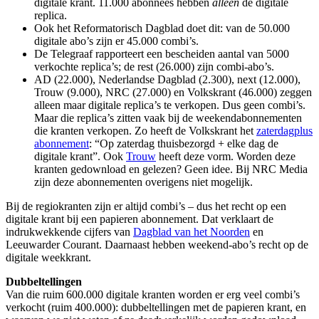
digitale krant. 11.000 abonnees hebben
alleen
de digitale
replica.
Ook het Reformatorisch Dagblad doet dit: van de 50.000
digitale abo’s zijn er 45.000 combi’s.
De Telegraaf rapporteert een bescheiden aantal van 5000
verkochte replica’s; de rest (26.000) zijn combi-abo’s.
AD (22.000), Nederlandse Dagblad (2.300), next (12.000),
Trouw (9.000), NRC (27.000) en Volkskrant (46.000) zeggen
alleen maar digitale replica’s te verkopen. Dus geen combi’s.
Maar die replica’s zitten vaak bij de weekendabonnementen
die kranten verkopen. Zo heeft de Volkskrant het
zaterdagplus
abonnement
: “Op zaterdag thuisbezorgd + elke dag de
digitale krant”. Ook
Trouw
heeft deze vorm. Worden deze
kranten gedownload en gelezen? Geen idee. Bij NRC Media
zijn deze abonnementen overigens niet mogelijk.
Bij de regiokranten zijn er altijd combi’s – dus het recht op een
digitale krant bij een papieren abonnement. Dat verklaart de
indrukwekkende cijfers van
Dagblad van het Noorden
en
Leeuwarder Courant. Daarnaast hebben weekend-abo’s recht op de
digitale weekkrant.
Dubbeltellingen
Van die ruim 600.000 digitale kranten worden er erg veel combi’s
verkocht (ruim 400.000): dubbeltellingen met de papieren krant, en