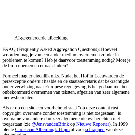
AI-gegenereerde afbeelding
FAAQ (Frequently Asked Aggregation Questions): Hoeveel
woorden mag je van een ander medium overnemen zonder in
problemen te komen? Heb je daarvoor toestemming nodig? Moet je
de bron noemen en er naar linken?
Formeel mag er eigenlijk niks. Nadat het Hof in Leeuwarden de
persexceptie onderuit haalde en de staatssecretaris dat bekrachtigde
onder verwijzing naar Europese regelgeving is het gedaan met het
onbekommerd overnemen van teksten, afgezien van zeer algemene
nieuwsberichten.
Als er op een site een voorbehoud staat “op deze content rust
copyright, overname zonder toestemming is niet toegestaan” is
overname van andere dan zeer algemene nieuwsberichten niet
toegestaan (zie
@JensvandenBrink
op
Nieuwe Reporter
). In 1999
pleitte
Christiaan Alberdingk Thijm
al voor
schrappen
van deze
uitzondering.