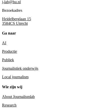
j-lab@hu.nl
Bezoekadres
Heidelberglaan 15
3584CS Utrecht
Ga naar
AI
Productie
Publiek
Journalistiek onderwijs
Local journalism
Wie zijn wij
About Journalismlab
Research