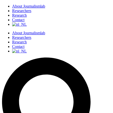
S
About Journalismlab
k
Researchers
i
Research
p
Contact
t
o
About Journalismlab
c
Researchers
o
Research
n
Contact
t
e
n
t