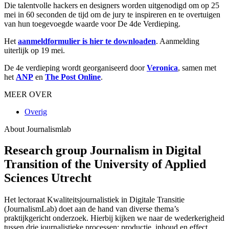
Die talentvolle hackers en designers worden uitgenodigd om op 25
mei in 60 seconden de tijd om de jury te inspireren en te overtuigen
van hun toegevoegde waarde voor De 4de Verdieping.
Het
aanmeldformulier is hier te downloaden
. Aanmelding
uiterlijk op 19 mei.
De 4e verdieping wordt georganiseerd door
Veronica
, samen met
het
ANP
en
The Post Online
.
MEER OVER
Overig
About Journalismlab
Research group Journalism in Digital
Transition of the University of Applied
Sciences Utrecht
Het lectoraat Kwaliteitsjournalistiek in Digitale Transitie
(JournalismLab) doet aan de hand van diverse thema’s
praktijkgericht onderzoek. Hierbij kijken we naar de wederkerigheid
tussen drie journalistieke processen: productie, inhoud en effect.