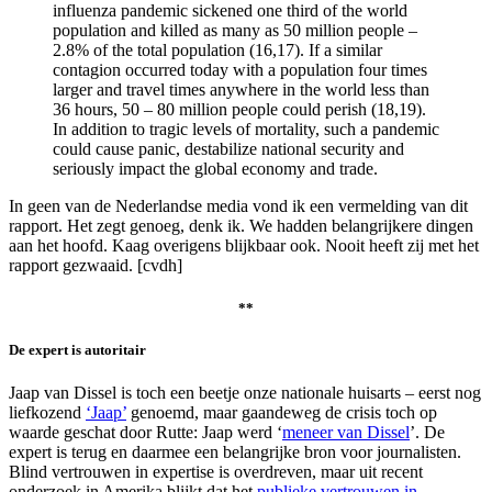
influenza pandemic sickened one third of the world
population and killed as many as 50 million people –
2.8% of the total population (16,17). If a similar
contagion occurred today with a population four times
larger and travel times anywhere in the world less than
36 hours, 50 – 80 million people could perish (18,19).
In addition to tragic levels of mortality, such a pandemic
could cause panic, destabilize national security and
seriously impact the global economy and trade.
In geen van de Nederlandse media vond ik een vermelding van dit
rapport. Het zegt genoeg, denk ik. We hadden belangrijkere dingen
aan het hoofd. Kaag overigens blijkbaar ook. Nooit heeft zij met het
rapport gezwaaid. [cvdh]
**
De expert is autoritair
Jaap van Dissel is toch een beetje onze nationale huisarts – eerst nog
liefkozend
‘Jaap’
genoemd, maar gaandeweg de crisis toch op
waarde geschat door Rutte: Jaap werd ‘
meneer van Dissel
’. De
expert is terug en daarmee een belangrijke bron voor journalisten.
Blind vertrouwen in expertise is overdreven, maar uit recent
onderzoek in Amerika blijkt dat het
publieke vertrouwen in