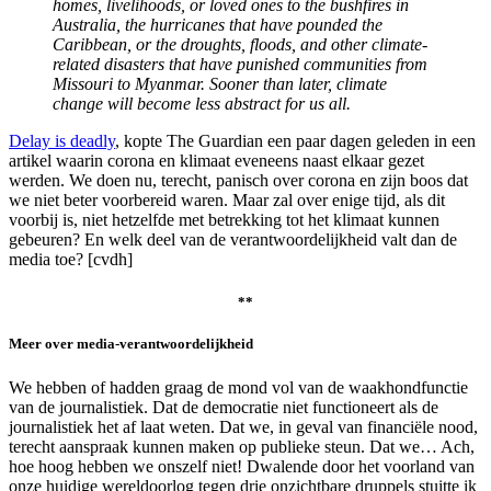
homes, livelihoods, or loved ones to the bushfires in
Australia, the hurricanes that have pounded the
Caribbean, or the droughts, floods, and other climate-
related disasters that have punished communities from
Missouri to Myanmar. Sooner than later, climate
change will become less abstract for us all.
Delay is deadly
, kopte The Guardian een paar dagen geleden in een
artikel waarin corona en klimaat eveneens naast elkaar gezet
werden. We doen nu, terecht, panisch over corona en zijn boos dat
we niet beter voorbereid waren. Maar zal over enige tijd, als dit
voorbij is, niet hetzelfde met betrekking tot het klimaat kunnen
gebeuren? En welk deel van de verantwoordelijkheid valt dan de
media toe? [cvdh]
**
Meer over media-verantwoordelijkheid
We hebben of hadden graag de mond vol van de waakhondfunctie
van de journalistiek. Dat de democratie niet functioneert als de
journalistiek het af laat weten. Dat we, in geval van financiële nood,
terecht aanspraak kunnen maken op publieke steun. Dat we… Ach,
hoe hoog hebben we onszelf niet! Dwalende door het voorland van
onze huidige wereldoorlog tegen drie onzichtbare druppels stuitte ik