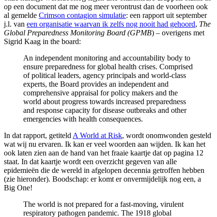
op een document dat me nog meer verontrust dan de voorheen ook
al gemelde
Crimson contagion simulatie
: een rapport uit september
j.l. van
een organisatie waarvan ik zelfs nog nooit had gehoord
,
The
Global Preparedness Monitoring Board (GPMB
) – overigens met
Sigrid Kaag in the board:
An independent monitoring and accountability body to
ensure preparedness for global health crises. Comprised
of political leaders, agency principals and world-class
experts, the Board provides an independent and
comprehensive appraisal for policy makers and the
world about progress towards increased preparedness
and response capacity for disease outbreaks and other
emergencies with health consequences.
In dat rapport, getiteld
A World at Risk
, wordt onomwonden gesteld
wat wij nu ervaren. Ik kan er veel woorden aan wijden. Ik kan het
ook laten zien aan de hand van het fraaie kaartje dat op pagina 12
staat. In dat kaartje wordt een overzicht gegeven van alle
epidemieën die de wereld in afgelopen decennia getroffen hebben
(zie hieronder). Boodschap: er komt er onvermijdelijk nog een, a
Big One!
The world is not prepared for a fast-moving, virulent
respiratory pathogen pandemic. The 1918 global