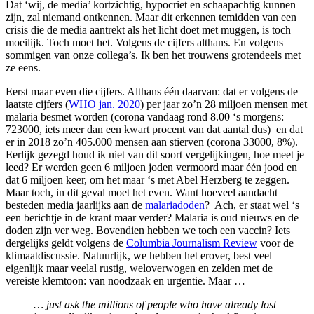
Dat ‘wij, de media’ kortzichtig, hypocriet en schaapachtig kunnen
zijn, zal niemand ontkennen. Maar dit erkennen temidden van een
crisis die de media aantrekt als het licht doet met muggen, is toch
moeilijk. Toch moet het. Volgens de cijfers althans. En volgens
sommigen van onze collega’s. Ik ben het trouwens grotendeels met
ze eens.
Eerst maar even die cijfers. Althans één daarvan: dat er volgens de
laatste cijfers (
WHO jan. 2020
) per jaar zo’n 28 miljoen mensen met
malaria besmet worden (corona vandaag rond 8.00 ‘s morgens:
723000, iets meer dan een kwart procent van dat aantal dus) en dat
er in 2018 zo’n 405.000 mensen aan stierven (corona 33000, 8%).
Eerlijk gezegd houd ik niet van dit soort vergelijkingen, hoe meet je
leed? Er werden geen 6 miljoen joden vermoord maar één jood en
dat 6 miljoen keer, om het maar ‘s met Abel Herzberg te zeggen.
Maar toch, in dit geval moet het even. Want hoeveel aandacht
besteden media jaarlijks aan de
malariadoden
? Ach, er staat wel ‘s
een berichtje in de krant maar verder? Malaria is oud nieuws en de
doden zijn ver weg. Bovendien hebben we toch een vaccin? Iets
dergelijks geldt volgens de
Columbia Journalism Review
voor de
klimaatdiscussie. Natuurlijk, we hebben het erover, best veel
eigenlijk maar veelal rustig, weloverwogen en zelden met de
vereiste klemtoon: van noodzaak en urgentie. Maar …
… just ask the millions of people who have already lost