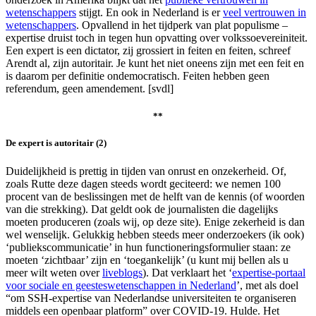
wetenschappers
stijgt. En ook in Nederland is er
veel vertrouwen in
wetenschappers
. Opvallend in het tijdperk van plat populisme –
expertise druist toch in tegen hun opvatting over volkssoevereiniteit.
Een expert is een dictator, zij grossiert in feiten en feiten, schreef
Arendt al, zijn autoritair. Je kunt het niet oneens zijn met een feit en
is daarom per definitie ondemocratisch. Feiten hebben geen
referendum, geen amendement. [svdl]
**
De expert is autoritair (2)
Duidelijkheid is prettig in tijden van onrust en onzekerheid. Of,
zoals Rutte deze dagen steeds wordt geciteerd: we nemen 100
procent van de beslissingen met de helft van de kennis (of woorden
van die strekking). Dat geldt ook de journalisten die dagelijks
moeten produceren (zoals wij, op deze site). Enige zekerheid is dan
wel wenselijk. Gelukkig hebben steeds meer onderzoekers (ik ook)
‘publiekscommunicatie’ in hun functioneringsformulier staan: ze
moeten ‘zichtbaar’ zijn en ‘toegankelijk’ (u kunt mij bellen als u
meer wilt weten over
liveblogs
). Dat verklaart het ‘
expertise-portaal
voor sociale en geesteswetenschappen in Nederland
’, met als doel
“om SSH-expertise van Nederlandse universiteiten te organiseren
middels een openbaar platform” over COVID-19. Hulde. Het