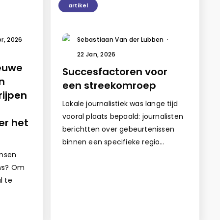
artikel
pr, 2026
Sebastiaan Van der Lubben
·
22 Jan, 2026
ieuwe
Succesfactoren voor
n
een streekomroep
rijpen
Lokale journalistiek was lange tijd
vooral plaats bepaald: journalisten
er het
berichtten over gebeurtenissen
binnen een specifieke regio…
nsen
uws? Om
l te