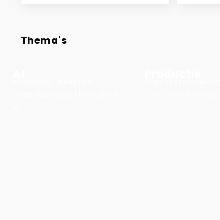
Thema's
AI
Productie
changing research
Digital storytelli
practices and the role of
the role of the pu
AI