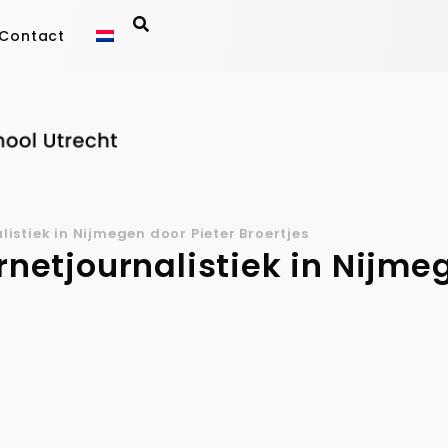
Contact
listiek in Nijmegen door Pieter Broertjes
ernetjournalistiek in Nijme