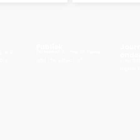
Publiek
Journ
ng and
Different forms of news
onde
blic
and the effect of it
Journal
digital 