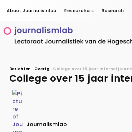
About Journalismlab
Researchers
Research
Berichten
·
Overig
·
College over 15 jaar internetjourna
College over 15 jaar int
Journalismlab