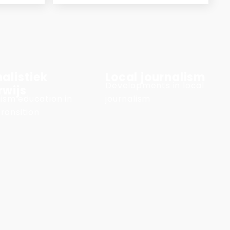
alistiek
Local journalism
Developments in local
rwijs
ism education in
journalism
transition