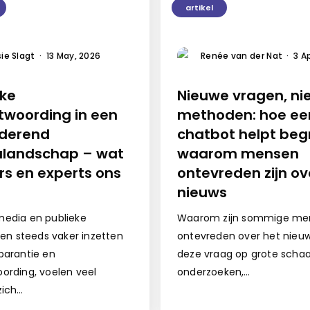
artikel
ie Slagt
·
13 May, 2026
Renée van der Nat
·
3 A
eke
Nieuwe vragen, n
twoording in een
methoden: hoe ee
derend
chatbot helpt beg
landschap – wat
waarom mensen
rs en experts ons
ontevreden zijn ov
nieuws
edia en publieke
Waarom zijn sommige me
ngen steeds vaker inzetten
ontevreden over het nie
parantie en
deze vraag op grote schaa
ording, voelen veel
onderzoeken,…
zich…