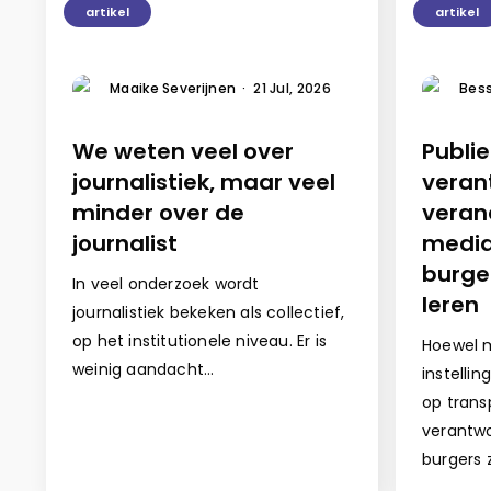
artikel
artikel
Maaike Severijnen
·
21 Jul, 2026
Bess
We weten veel over
Publi
journalistiek, maar veel
veran
minder over de
veran
journalist
media
burge
In veel onderzoek wordt
leren
journalistiek bekeken als collectief,
op het institutionele niveau. Er is
Hoewel m
weinig aandacht…
instelli
op trans
verantwo
burgers 