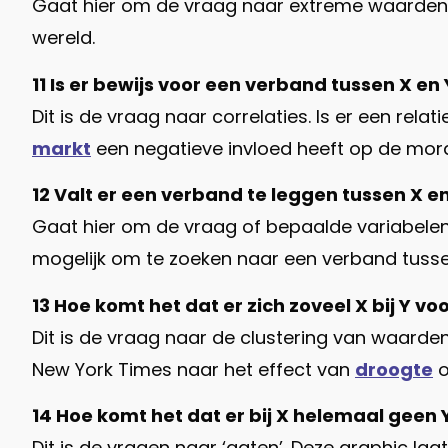
Gaat hier om de vraag naar extreme waarden (‘
wereld.
11 Is er bewijs voor een verband tussen X en 
Dit is de vraag naar correlaties. Is er een re
markt
een negatieve invloed heeft op de mor
12 Valt er een verband te leggen tussen X e
Gaat hier om de vraag of bepaalde variabelen
mogelijk om te zoeken naar een verband tuss
13 Hoe komt het dat er zich zoveel X bij Y v
Dit is de vraag naar de clustering van waard
New York Times naar het effect van
droogte
o
14 Hoe komt het dat er bij X helemaal geen
Dit is de vragen naar ‘gaten’. Deze graphic laa