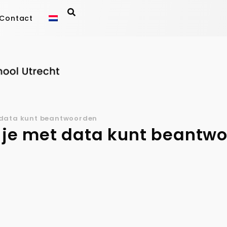
Contact
et data kunt beantwoorden
ie je met data kunt beantw