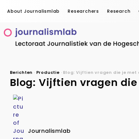
About Journalismlab
Researchers
Research
Berichten
·
Productie
·
Blog: Vijftien vragen die je m
Blog: Vijftien vragen d
Journalismlab