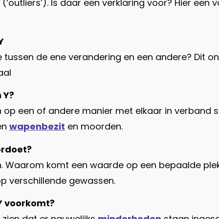
outliers’). Is daar een verklaring voor? Hier een 
Y
latie tussen de ene verandering en een andere? Dit
aal
n Y?
 op een of andere manier met elkaar in verband st
en
wapenbezit
en moorden.
oordoet?
en. Waarom komt een waarde op een bepaalde plek 
p verschillende gewassen.
 Y voorkomt?
t zien dat er nauwelijks
minderheden
staan ingesc