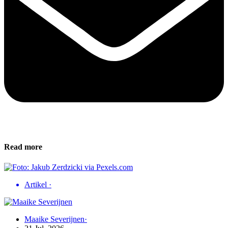
Read more
Artikel
·
Maaike Severijnen
·