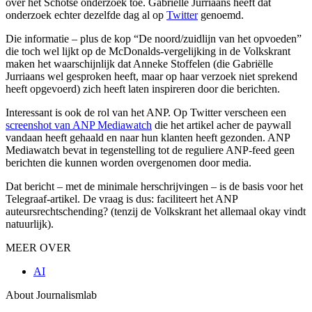
over het Schotse onderzoek toe. Gabriëlle Jurriaans heeft dat
onderzoek echter dezelfde dag al op
Twitter
genoemd.
Die informatie – plus de kop “De noord/zuidlijn van het opvoeden”
die toch wel lijkt op de McDonalds-vergelijking in de Volkskrant
maken het waarschijnlijk dat Anneke Stoffelen (die Gabriëlle
Jurriaans wel gesproken heeft, maar op haar verzoek niet sprekend
heeft opgevoerd) zich heeft laten inspireren door die berichten.
Interessant is ook de rol van het ANP. Op Twitter verscheen een
screenshot van ANP Mediawatch
die het artikel acher de paywall
vandaan heeft gehaald en naar hun klanten heeft gezonden. ANP
Mediawatch bevat in tegenstelling tot de reguliere ANP-feed geen
berichten die kunnen worden overgenomen door media.
Dat bericht – met de minimale herschrijvingen – is de basis voor het
Telegraaf-artikel. De vraag is dus: faciliteert het ANP
auteursrechtschending? (tenzij de Volkskrant het allemaal okay vindt
natuurlijk).
MEER OVER
AI
About Journalismlab