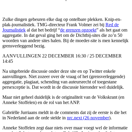
Zulke dingen gebeuren elke dag op ontelbare plekken. Knip-en-
plak-journalistiek. TMG-directeur Frank Volmer zei bij
Red de
Journalistiek
al dat het bedrijf “
de grenzen opzoekt
” als het gaat om
aggregatie. In dat geval ging het om de Dichtbij-sites die zo’n 50
woorden van andere sites halen. Bij de moeder-site is men kennelijk
grensverleggend bezig.
AANVULLINGEN 22 DECEMBER 16:30 / 25 DECEMBER
14:45
Na uitgebreide discussie onder deze site en op Twitter enkele
aanvullingen. Niet zozeer over de vraag of het (grensverleggende)
aggregatie, plagiaat, schending van auteursrecht of toegestane
persexceptie is. Dat wordt in de discussie hieronder wel duidelijk.
Maar niet geheel duidelijk is de originaliteit van de Volkskrant (en
Anneke Stoffelen) en de rol van het ANP.
Gabriëlle Jurriaans meldt in de comments dat zij de eerste is die het
in Nederland aan de orde stelde in
nrc.next (26 november
).
Anneke Stoffelen zegt daar niets over maar voegt wel de informatie