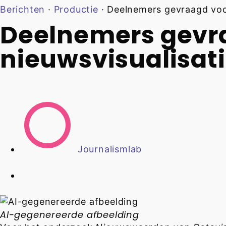
Berichten
·
Productie
·
Deelnemers gevraagd voor
Deelnemers gevr
nieuwsvisualisat
Journalismlab
AI-gegenereerde afbeelding