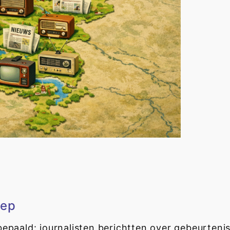
oep
s bepaald: journalisten berichtten over gebeurten