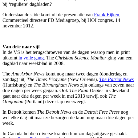
bij ‘reguliere’ dagbladen?
Onderstaande slide komt uit de presentatie van
Frank Eijken
,
Commercieel directeur FD Mediagroep, bij HOI congres, 14
november 2012.
Van drie naar vijf
In de VS is het terugschroeven van de dagen waarop men in print
uitkomt
in volle gang
. The
Christian Science Monitor
ging van een
dagblad naar weekblad in 2008.
The
Ann Arbor News
komt nog maar twee dagen (donderdag en
zondag) uit,
The Times-Picayune
(New Orleans),
The Patriot-News
(Harrisburg) en
The Birmingham News
zijn onlangs van zeven naar
drie dagen per week gegaan. Ook
The Plain Dealer
in Cleveland
gaat naar drie dagen per week in mei 2013 terwijl ook
The
Oregonian
(Portland) deze stap overweegt.
In Detroit komen
The Detroit News
en de
Detroit Free Press
nog
wel elke dag uit maar ze bezorgen de krant nog maar drie dagen per
week.
In Canada hebben diverse kranten hun zondagsuitgave gestaakt.