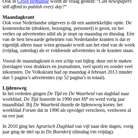
Ook in
Groot Brittannië
wordt de vraag gesteld: “
Can newspapers
still afford to publish every day?
“
Maandagkrant
Ook voor Nederlandse uitgevers is dit een aantrekkelijke optie. De
kostenreductie (drukken, bezorging, personeel) is groot, en het
verlies op advertenties nihil als je stopt op maandag en dinsdag. Eén
van de best bewaarde geheimen van Nederlandse kranten is dat er
eigenlijk alleen maar winst gemaakt wordt aan het eind van de week
(vrijdag, zaterdag) als er voldoende advertenties in de kranten staan.
Vooral de maandagkrant is een schip van bijleg: duur om te maken
(toeslagen voor drukkers en journalisten, veel sport) en zonder veel
inkomsten. De Volkskrant had op maandag 4 februari 2013 minder
dan 5 pagina’s advertenties (op 52 pagina’s in totaal).
Lijdensweg
In het verleden gingen
De Tijd
en
De Waarheid
van dagblad naar
weekblad.
De Tijd
fuseerde in 1990 met
HP
en werd vorig jaar
maandblad. Bij
De Waarheid
duurde de lijdensweg korter, het
weekblad
Forum
dat in 1990 als opvolger verscheen, verdween al
na een jaar.
In 2010 ging het
Agrarisch Dagblad
van vijf naar drie dagen, vorig
jaar ging de titel op in
De Boerderij
(dinsdag t/m vrijdag).