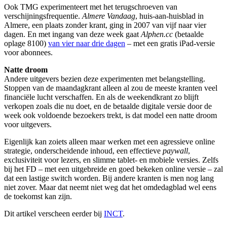
Ook TMG experimenteert met het terugschroeven van
verschijningsfrequentie.
Almere Vandaag
, huis-aan-huisblad in
Almere, een plaats zonder krant, ging in 2007 van vijf naar vier
dagen. En met ingang van deze week gaat
Alphen.cc
(betaalde
oplage 8100)
van vier naar drie dagen
– met een gratis iPad-versie
voor abonnees.
Natte droom
Andere uitgevers bezien deze experimenten met belangstelling.
Stoppen van de maandagkrant alleen al zou de meeste kranten veel
financiële lucht verschaffen. En als de weekendkrant zo blijft
verkopen zoals die nu doet, en de betaalde digitale versie door de
week ook voldoende bezoekers trekt, is dat model een natte droom
voor uitgevers.
Eigenlijk kan zoiets alleen maar werken met een agressieve online
strategie, onderscheidende inhoud, een effectieve
paywall
,
exclusiviteit voor lezers, en slimme tablet- en mobiele versies. Zelfs
bij het FD – met een uitgebreide en goed bekeken online versie – zal
dat een lastige switch worden. Bij andere kranten is men nog lang
niet zover. Maar dat neemt niet weg dat het omdedagblad wel eens
de toekomst kan zijn.
Dit artikel verscheen eerder bij
INCT
.