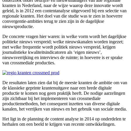
onderzoek onder bedrijfs- en nieuwsmanagers van alle regionale
kranten in Nederland, naar de wijze waarop deze innovatie wordt
geleid, is in 2012 een contentanalyse uitgevoerd bij een selectie van
regionale kranten. Het doel van die studie was te zien in hoeverre
convergentie-ambities terug te zien zijn in de dagelijkse
nieuwsproductie.
De concrete vragen hier waren: in welke vorm wordt het dagelijkse
politieke nieuws verspreid; welke nieuwskanalen worden ingezet;
met welke frequentie wordt politiek nieuws verspreid, krijgen
journalistieke kwaliteitsindicatoren als ‘eigen nieuws’,
nieuwsverrijking en interviews de ruimte; in hoeverre is er sprake
van crossmediale producties.
De resultaten laten zien dat bij de meeste kranten de ambitie om van
de klassieke geprinte krantenuitgave naar een brede digitale
productie te komen nog geen praktijk heeft. De nodige aarzelingen
zijn zichtbaar bij het implementeren van crossmediale
productiemethoden, het consequent inzetten van diverse digitale
kanalen, het verrijken van nieuws en het gebruik van sociale media.
Het ligt in de planning de content analyse in 2014 op onderdelen te
herhalen om een beeld te krijgen van recente ontwikkelingen.