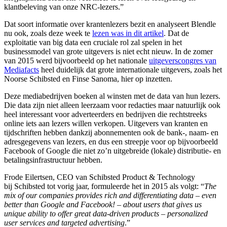
klantbeleving van onze NRC-lezers.”
Dat soort informatie over krantenlezers bezit en analyseert Blendle
nu ook, zoals deze week te
lezen was in dit artikel
. Dat de
exploitatie van big data een cruciale rol zal spelen in het
businessmodel van grote uitgevers is niet echt nieuw. In de zomer
van 2015 werd bijvoorbeeld op het nationale
uitgeverscongres van
Mediafacts
heel duidelijk dat grote internationale uitgevers, zoals het
Noorse Schibsted en Finse Sanoma, hier op inzetten.
Deze mediabedrijven boeken al winsten met de data van hun lezers.
Die data zijn niet alleen leerzaam voor redacties maar natuurlijk ook
heel interessant voor adverteerders en bedrijven die rechtstreeks
online iets aan lezers willen verkopen. Uitgevers van kranten en
tijdschriften hebben dankzij abonnementen ook de bank-, naam- en
adresgegevens van lezers, en dus een streepje voor op bijvoorbeeld
Facebook of Google die niet zo’n uitgebreide (lokale) distributie- en
betalingsinfrastructuur hebben.
Frode Eilertsen, CEO van Schibsted Product & Technology
bij Schibsted tot vorig jaar, formuleerde het in 2015 als volgt: “
The
mix of our companies provides rich and differentiating data – even
better than Google and Facebook! – about users that gives us
unique ability to offer great data-driven products – personalized
user services and targeted advertising
.”