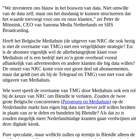
“We investeren ons blauw in het bouwen van data. Niet omwille
van de data zelf, maar om het dusdanig te kunnen structureren dat
het waarde toevoegt voor ons en onze klanten,” zei Peter de
Mönnink, CEO van Sanoma Media Netherlands en SBS
Broadcasting.
Heeft het Belgische Mediahuis (de uitgever van NRC die ook bezig
is met de overname van TMG) niet een vergelijkbare strategie? En:
is de abonnee eigenlijk wel de allerbelangrijkste klant voor
Mediahuis of is een bedrijf met zo’n grote overhead vooral
afhankelijk van adverteerders en andere klanten die big data willen?
De omzet van NRC komt voor een groot deel uit abonnementen,
maar dat geldt (net als bij de Telegraaf en TMG) vast niet voor alle
uitgaven van Mediahuis.
Wie weet speelt de overname van TMG door Mediahuis ook een rol
bij de keuze van NRC om Blendle te verlaten. Zouden de twee
grote Belgische concurrenten (
Persgroep en Mediahuis
) op de
Nederlandse markt hun eigen big data niet liever zelf willen bezitten
in plaats van ze te delen en bundelen bij Blendle? Als dat zo is
zouden mogelijk meer Nederlandstalige kranten gaan verdwijnen uit
deze digitale kiosk.
Pure speculatie, maar wellicht zullen op termijn in Blendle alleen de