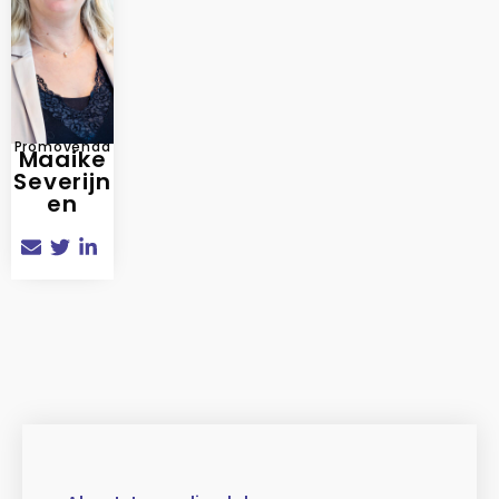
Promovenda
Maaike
Severijn
en