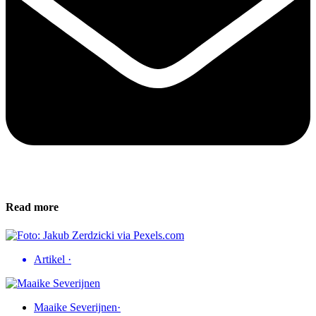
Read more
Artikel
·
Maaike Severijnen
·