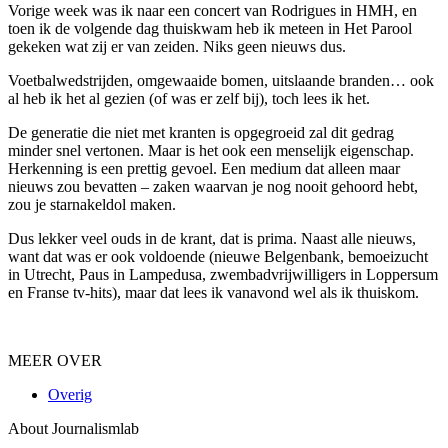
Vorige week was ik naar een concert van Rodrigues in HMH, en
toen ik de volgende dag thuiskwam heb ik meteen in Het Parool
gekeken wat zij er van zeiden. Niks geen nieuws dus.
Voetbalwedstrijden, omgewaaide bomen, uitslaande branden… ook
al heb ik het al gezien (of was er zelf bij), toch lees ik het.
De generatie die niet met kranten is opgegroeid zal dit gedrag
minder snel vertonen. Maar is het ook een menselijk eigenschap.
Herkenning is een prettig gevoel. Een medium dat alleen maar
nieuws zou bevatten – zaken waarvan je nog nooit gehoord hebt,
zou je starnakeldol maken.
Dus lekker veel ouds in de krant, dat is prima. Naast alle nieuws,
want dat was er ook voldoende (nieuwe Belgenbank, bemoeizucht
in Utrecht, Paus in Lampedusa, zwembadvrijwilligers in Loppersum
en Franse tv-hits), maar dat lees ik vanavond wel als ik thuiskom.
MEER OVER
Overig
About Journalismlab