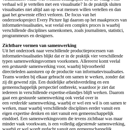
verhaal wil je vertellen met een visualisatie? In de praktijk sluiten
visualisaties niet altijd aan op wat mensen willen vertellen en dan
gaat het gewenste effect verloren. De focus van het
onderzoeksproject Every Picture ligt daarom op het maakproces van
informatievisualisaties, wat veelal een complex proces is waarbij
verschillende disciplines samenkomen, zoals journalisten, statistici,
programmeurs en designers.
Zichtbare vormen van samenwerking
Uit het onderzoek naar verschillende productieprocessen van
informatievisualisaties blijkt dat er in de praktijk vier verschillende
typen samenwerkingsvormen voorkomen. Allereerst komt veelal
een
gestuurde
samenwerking voor, waarbij bijvoorbeeld
directieleden aansturen op de productie van informatievisualisaties.
Teams worden bij elkaar gebracht om samen te werken, zonder dat
zij dit gewend zijn. Een duidelijke arbeidsverdeling en een
gemeenschappelijk perspectief ontbreekt, waardoor je ziet dat
iedereen in verschillende expertise-eilandjes blijft werken. Daarom
gaat een gestuurde samenwerking ook veelal over in
een
verdeelde
samenwerking, waarbij er wel een wil is om samen te
werken, maar waarbij verschillende disciplines eerder vanuit een
eigen expertise denken en niet vanuit een gemeenschappelijk
einddoel. Een samenwerkingsvorm die tevens zichtbaar was maar
minder vaak voorkwam, is een volledig
afgestemde
samenwerking,
waarbij er wel wordt gedacht vanuit een gemeenschappelijk