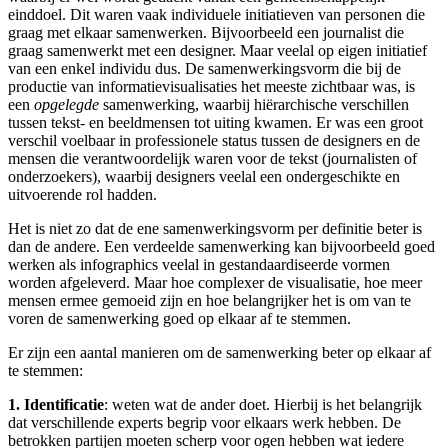
einddoel. Dit waren vaak individuele initiatieven van personen die
graag met elkaar samenwerken. Bijvoorbeeld een journalist die
graag samenwerkt met een designer. Maar veelal op eigen initiatief
van een enkel individu dus. De samenwerkingsvorm die bij de
productie van informatievisualisaties het meeste zichtbaar was, is
een
opgelegde
samenwerking, waarbij hiërarchische verschillen
tussen tekst- en beeldmensen tot uiting kwamen. Er was een groot
verschil voelbaar in professionele status tussen de designers en de
mensen die verantwoordelijk waren voor de tekst (journalisten of
onderzoekers), waarbij designers veelal een ondergeschikte en
uitvoerende rol hadden.
Het is niet zo dat de ene samenwerkingsvorm per definitie beter is
dan de andere. Een verdeelde samenwerking kan bijvoorbeeld goed
werken als infographics veelal in gestandaardiseerde vormen
worden afgeleverd. Maar hoe complexer de visualisatie, hoe meer
mensen ermee gemoeid zijn en hoe belangrijker het is om van te
voren de samenwerking goed op elkaar af te stemmen.
Er zijn een aantal manieren om de samenwerking beter op elkaar af
te stemmen:
1.
Identificatie
: weten wat de ander doet. Hierbij is het belangrijk
dat verschillende experts begrip voor elkaars werk hebben. De
betrokken partijen moeten scherp voor ogen hebben wat iedere