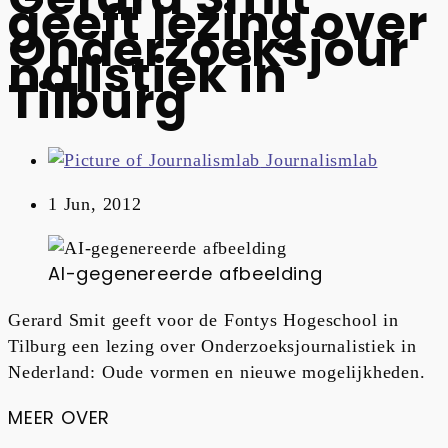
geeft lezing over
Onderzoeksjour
nalistiek in
Tilburg
Journalismlab
1 Jun, 2012
AI-gegenereerde afbeelding
Gerard Smit geeft voor de Fontys Hogeschool in
Tilburg een lezing over Onderzoeksjournalistiek in
Nederland: Oude vormen en nieuwe mogelijkheden.
MEER OVER