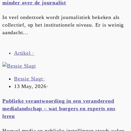
minder over de journalist
In veel onderzoek wordt journalistiek bekeken als
collectief, op het institutionele niveau. Er is weinig
aandacht…
Artikel
·
Bessie Slagt
·
13 May, 2026
·
Publieke verantwoording in een veranderend
medialandschap – wat burgers en experts ons
leren
Hoewel media en publieke instellingen steeds vaker