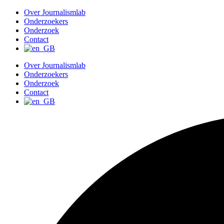
G
Over Journalismlab
a
Onderzoekers
n
Onderzoek
a
Contact
a
r
Over Journalismlab
d
Onderzoekers
e
Onderzoek
i
Contact
n
h
o
u
d