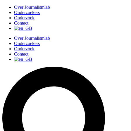
G
Over Journalismlab
a
Onderzoekers
n
Onderzoek
a
Contact
a
r
Over Journalismlab
d
Onderzoekers
e
Onderzoek
i
Contact
n
h
o
u
d