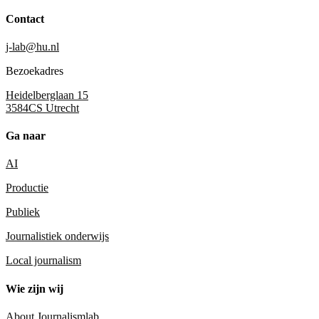
Contact
j-lab@hu.nl
Bezoekadres
Heidelberglaan 15
3584CS Utrecht
Ga naar
AI
Productie
Publiek
Journalistiek onderwijs
Local journalism
Wie zijn wij
About Journalismlab