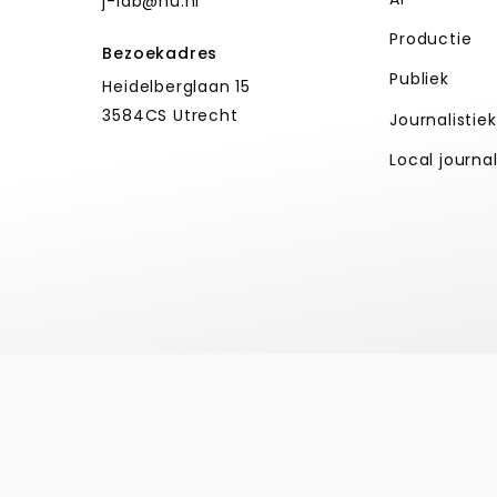
j-lab@hu.nl
Productie
Bezoekadres
Publiek
Heidelberglaan 15
3584CS Utrecht
Journalistie
Local journa