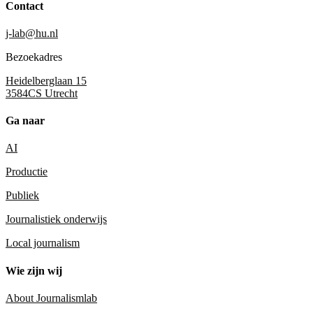
Contact
j-lab@hu.nl
Bezoekadres
Heidelberglaan 15
3584CS Utrecht
Ga naar
AI
Productie
Publiek
Journalistiek onderwijs
Local journalism
Wie zijn wij
About Journalismlab