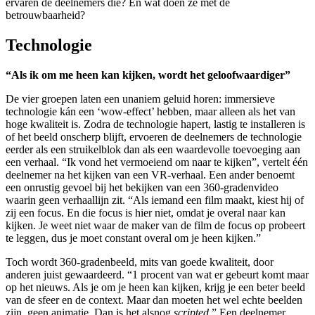
ervaren de deelnemers die? En wat doen ze met de
betrouwbaarheid?
Technologie
“Als ik om me heen kan kijken, wordt het geloofwaardiger”
De vier groepen laten een unaniem geluid horen: immersieve
technologie kán een ‘wow-effect’ hebben, maar alleen als het van
hoge kwaliteit is. Zodra de technologie hapert, lastig te installeren is
of het beeld onscherp blijft, ervoeren de deelnemers de technologie
eerder als een struikelblok dan als een waardevolle toevoeging aan
een verhaal. “Ik vond het vermoeiend om naar te kijken”, vertelt één
deelnemer na het kijken van een VR-verhaal. Een ander benoemt
een onrustig gevoel bij het bekijken van een 360-gradenvideo
waarin geen verhaallijn zit. “Als iemand een film maakt, kiest hij of
zij een focus. En die focus is hier niet, omdat je overal naar kan
kijken. Je weet niet waar de maker van de film de focus op probeert
te leggen, dus je moet constant overal om je heen kijken.”
Toch wordt 360-gradenbeeld, mits van goede kwaliteit, door
anderen juist gewaardeerd. “1 procent van wat er gebeurt komt maar
op het nieuws. Als je om je heen kan kijken, krijg je een beter beeld
van de sfeer en de context. Maar dan moeten het wel echte beelden
zijn, geen animatie. Dan is het alsnog
scripted
.” Een deelnemer