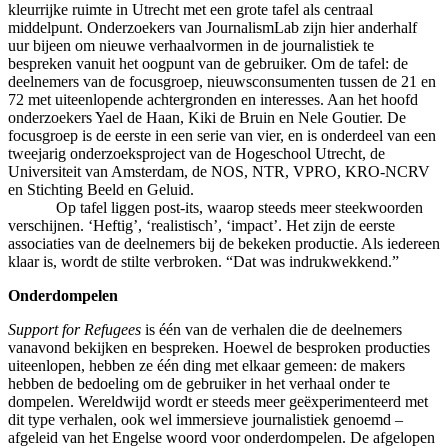
kleurrijke ruimte in Utrecht met een grote tafel als centraal
middelpunt. Onderzoekers van JournalismLab zijn hier anderhalf
uur bijeen om nieuwe verhaalvormen in de journalistiek te
bespreken vanuit het oogpunt van de gebruiker. Om de tafel: de
deelnemers van de focusgroep, nieuwsconsumenten tussen de 21 en
72 met uiteenlopende achtergronden en interesses. Aan het hoofd
onderzoekers Yael de Haan, Kiki de Bruin en Nele Goutier. De
focusgroep is de eerste in een serie van vier, en is onderdeel van een
tweejarig onderzoeksproject van de Hogeschool Utrecht, de
Universiteit van Amsterdam, de NOS, NTR, VPRO, KRO-NCRV
en Stichting Beeld en Geluid.
Op tafel liggen post-its, waarop steeds meer steekwoorden
verschijnen. ‘Heftig’, ‘realistisch’, ‘impact’. Het zijn de eerste
associaties van de deelnemers bij de bekeken productie. Als iedereen
klaar is, wordt de stilte verbroken. “Dat was indrukwekkend.”
Onderdompelen
Support for Refugees
is één van de verhalen die de deelnemers
vanavond bekijken en bespreken. Hoewel de besproken producties
uiteenlopen, hebben ze één ding met elkaar gemeen: de makers
hebben de bedoeling om de gebruiker in het verhaal onder te
dompelen. Wereldwijd wordt er steeds meer geëxperimenteerd met
dit type verhalen, ook wel immersieve journalistiek genoemd –
afgeleid van het Engelse woord voor onderdompelen. De afgelopen