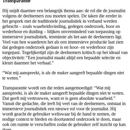
Transparantie
Hij snijdt daarmee een belangrijk thema aan: de rol die de journalist
volgens de deelnemers zou moeten spelen. De taken die eerder in
het gesprek met de traditionele journalistiek in verband werden
gebracht – zoals waarheidsvinding, gedegen onderzoek, hoor en
wederhoor en duiding – blijken onverminderd van toepassing op
immersieve journalistiek, tenminste als het aan de deelnemers ligt.
Veel van hen waarderen het als een immersieve productie laat zien
dat gedegen onderzoek gedaan is en hoor- en wederhoor zijn
toegepast. Tegelijkertijd zijn de deelnemers kritisch op het ideaal van
objectiviteit: “Een journalist maakt altijd een bepaalde selectie en
kleurt daarmee het verhaal.”
“Wat mij aanspreekt, is als de maker aangeeft bepaalde dingen niet
te weten.”
Transparantie wordt om die reden aangemoedigd: “Wat mij
aanspreekt, is als de maker aangeeft bepaalde dingen niet te weten.
Dat geeft mij vertrouwen, want er is geen absolute waarheid.”
Vanuit die gedachte, die leeft bij veel van de deelnemers, ontstaat in
immersieve journalistiek een nieuwe rol voor de journalist. Hij
wordt geacht de gebruiker weliswaar bij de hand te nemen, de
nodige context te bieden en doortastend onderzoek te doen, maar
ook om ruimte te verschaffen zodat de gebruiker zelf inzicht op kan
doen.