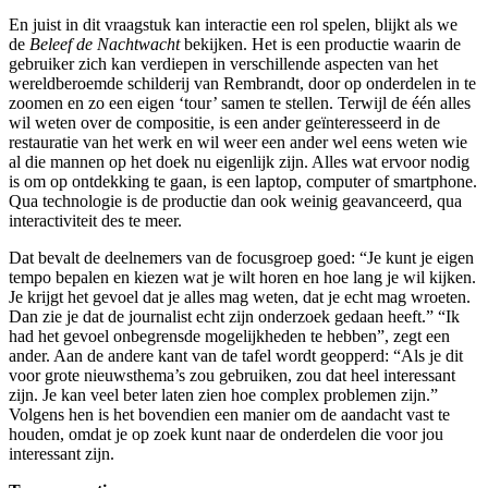
En juist in dit vraagstuk kan interactie een rol spelen, blijkt als we
de
Beleef de Nachtwacht
bekijken. Het is een productie waarin de
gebruiker zich kan verdiepen in verschillende aspecten van het
wereldberoemde schilderij van Rembrandt, door op onderdelen in te
zoomen en zo een eigen ‘tour’ samen te stellen. Terwijl de één alles
wil weten over de compositie, is een ander geïnteresseerd in de
restauratie van het werk en wil weer een ander wel eens weten wie
al die mannen op het doek nu eigenlijk zijn. Alles wat ervoor nodig
is om op ontdekking te gaan, is een laptop, computer of smartphone.
Qua technologie is de productie dan ook weinig geavanceerd, qua
interactiviteit des te meer.
Dat bevalt de deelnemers van de focusgroep goed: “Je kunt je eigen
tempo bepalen en kiezen wat je wilt horen en hoe lang je wil kijken.
Je krijgt het gevoel dat je alles mag weten, dat je echt mag wroeten.
Dan zie je dat de journalist echt zijn onderzoek gedaan heeft.” “Ik
had het gevoel onbegrensde mogelijkheden te hebben”, zegt een
ander. Aan de andere kant van de tafel wordt geopperd: “Als je dit
voor grote nieuwsthema’s zou gebruiken, zou dat heel interessant
zijn. Je kan veel beter laten zien hoe complex problemen zijn.”
Volgens hen is het bovendien een manier om de aandacht vast te
houden, omdat je op zoek kunt naar de onderdelen die voor jou
interessant zijn.