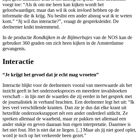
voegt toe: “Als ik om me heen kan kijken wordt het
geloofwaardiger, maar dan wil ik ook invloed hebben op de
informatie die ik krijg. Nu beslist een ander alsnog wat ik te weten
kom.” “Jij wil dus interactie?”, vraagt de gespreksleider. De
deelnemer knikt instemmend.
In de productie
Rondkijken in de Bijlmerbajes
van de NOS kan de
gebruiker 360 graden om zich heen kijken in de Amsterdamse
gevangenis.
Interactie
“Je krijgt het gevoel dat je echt mag wroeten”
Interactie blijkt voor de deelnemers vooral van meerwaarde als het
inzicht geeft in het onderzoeksproces en meerdere invalshoeken
verschaft – in lijn met de waarden die zij eerder in het gesprek met
de journalistiek in verband brachten. Een deelnemer legt het uit: “Ik
lees veel verschillende kranten. Dan zie je dus dat elke krant uit
hetzelfde onderzoeksrapport nét een ander onderdeel uitlicht. Ze
spreken allemaal de waarheid, maar ze pakken net allemaal een
ander stukje en geven daaraan hun eigen interpretatie. Daarmee is
het niet fout. Het is niet dat ze liegen. [..] Maar als jij niet goed oplet,
word je toch op het verkeerde been gezet.”