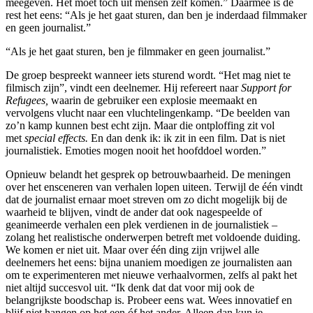
meegeven. Het moet toch uit mensen zelf komen.” Daarmee is de
rest het eens: “Als je het gaat sturen, dan ben je inderdaad filmmaker
en geen journalist.”
“Als je het gaat sturen, ben je filmmaker en geen journalist.”
De groep bespreekt wanneer iets sturend wordt. “Het mag niet te
filmisch zijn”, vindt een deelnemer. Hij refereert naar
Support for
Refugees,
waarin de gebruiker een explosie meemaakt en
vervolgens vlucht naar een vluchtelingenkamp. “De beelden van
zo’n kamp kunnen best echt zijn. Maar die ontploffing zit vol
met
special effects.
En dan denk ik: ik zit in een film. Dat is niet
journalistiek. Emoties mogen nooit het hoofddoel worden.”
Opnieuw belandt het gesprek op betrouwbaarheid. De meningen
over het ensceneren van verhalen lopen uiteen. Terwijl de één vindt
dat de journalist ernaar moet streven om zo dicht mogelijk bij de
waarheid te blijven, vindt de ander dat ook nagespeelde of
geanimeerde verhalen een plek verdienen in de journalistiek –
zolang het realistische onderwerpen betreft met voldoende duiding.
We komen er niet uit. Maar over één ding zijn vrijwel alle
deelnemers het eens: bijna unaniem moedigen ze journalisten aan
om te experimenteren met nieuwe verhaalvormen, zelfs al pakt het
niet altijd succesvol uit. “Ik denk dat dat voor mij ook de
belangrijkste boodschap is. Probeer eens wat. Wees innovatief en
blijf niet hangen op het een óf het ander. Alleen dan kun je