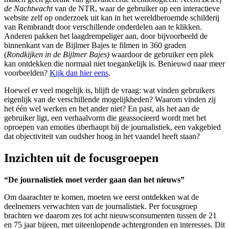
de Nachtwacht
van de NTR, waar de gebruiker op een interactieve
website zelf op onderzoek uit kan in het wereldberoemde schilderij
van Rembrandt door verschillende onderdelen aan te klikken.
Anderen pakken het laagdrempeliger aan, door bijvoorbeeld de
binnenkant van de Bijlmer Bajes te filmen in 360 graden
(
Rondkijken in de Bijlmer Bajes)
waardoor de gebruiker een plek
kan ontdekken die normaal niet toegankelijk is. Benieuwd naar meer
voorbeelden?
Kijk dan hier eens
.
Hoewel er veel mogelijk is, blijft de vraag: wat vinden gebruikers
eigenlijk van de verschillende mogelijkheden? Waarom vinden zij
het één wel werken en het ander niet? En past, als het aan de
gebruiker ligt, een verhaalvorm die geassocieerd wordt met het
oproepen van emoties überhaupt bij de journalistiek, een vakgebied
dat objectiviteit van oudsher hoog in het vaandel heeft staan?
Inzichten uit de focusgroepen
“De journalistiek moet verder gaan dan het nieuws”
Om daarachter te komen, moeten we eerst ontdekken wat de
deelnemers verwachten van de journalistiek. Per focusgroep
brachten we daarom zes tot acht nieuwsconsumenten tussen de 21
en 75 jaar bijeen, met uiteenlopende achtergronden en interesses. Dit