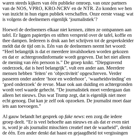
waren steeds kijkers van één publieke omroep, van onze partners
van de NOS, VPRO, KRO-NCRV en de NTR. Zo konden we hen
van inzicht in hun eigen publiek verschaffen. Onze eerste vraag: wat
is volgens de deelnemers eigenlijk ‘journalistiek’?
Hoewel de deelnemers elkaar niet kennen, zitten ze ontspannen aan
tafel. Er liggen papiertjes en stiften verspreid over de tafel, koffie en
thee dampen. Iedereen is druk aan het schrijven tot de gespreksleider
meldt dat de tijd om is. Eén van de deelnemers neemt het woord:
“Heel belangrijk is dat er meerdere invalshoeken worden gekozen
en dat er achtergrondinformatie wordt gegeven. Dat het niet alleen
de mening van één persoon is.” De groep knikt. “Diepgravend
onderzoek, dat is heel belangrijk”, vult een ander aan. Meerdere
mensen hebben ‘feiten’ en ‘objectiviteit’ opgeschreven. Verder
passeren onder andere ‘hoor en wederhoor’, ‘waarheidsvinding’ en
‘goed onderzoek’ de revue. Maar ook aan duiding en achtergronden
wordt veel waarde gehecht. “De journalistiek moet verdergaan dan
alleen het nieuws. Dus wat Trump zegt, dat is eigenlijk niet meer
echt genoeg. Dat kan je zelf ook opzoeken. De journalist moet daar
iets aan toevoegen.”
Al gauw belandt het gesprek op
fake news
: een zorg die iedere
groep deelt. “Er is veel behoefte aan nieuws en als dat er even niet
is, word je als journalist misschien creatief met de waarheid”, denkt
de één. Een ander denkt dat haast en gejaagdheid tot vergissingen