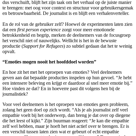
dus verschuift, blijft het zijn taak om het verhaal op de juiste manier
te brengen: met oog voor context en structuur voor gebruikersgemak
en betrouwbaarheid. De journalist is en blijft een verhalenverteller.
En de rol van de gebruiker zelf? Hoewel de experimenten laten zien
dat een
first person experience
zorgt voor meer emotionele
betrokkenheid en begrip, merken de deelnemers van de focusgroep
het verschil niet of nauwelijks. Wellicht is het in de bewuste
productie (
Support for Refugees
) zo subtiel gedaan dat het te weinig
opvalt.
“Emoties mogen nooit het hoofddoel worden”
En hoe zit het met het oproepen van emoties? Veel deelnemers
geven aan dat bepaalde producties inspelen op hun gevoel. “Je hebt
een intensere beleving en krijgt er daardoor al snel meer emotie bij.”
Hoe vinden ze dat? En in hoeverre past dit volgens hen bij de
journalistiek?
Voor veel deelnemers is het oproepen van emoties geen probleem,
zolang het geen doel op zich wordt. “Als je als journalist zelf veel
empathie voelt bij het onderwerp, dan breng je dat over op diegene
die het leest of kijkt.” Zijn buurman reageert: “Je kan die empathie
zelf wel hebben, maar je hoeft het niet actief over te brengen. Er is
een verschil tussen laten zien wat er gebeurt of echt empathie