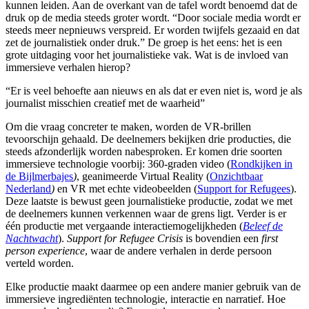
kunnen leiden. Aan de overkant van de tafel wordt benoemd dat de
druk op de media steeds groter wordt. “Door sociale media wordt er
steeds meer nepnieuws verspreid. Er worden twijfels gezaaid en dat
zet de journalistiek onder druk.” De groep is het eens: het is een
grote uitdaging voor het journalistieke vak. Wat is de invloed van
immersieve verhalen hierop?
“Er is veel behoefte aan nieuws en als dat er even niet is, word je als
journalist misschien creatief met de waarheid”
Om die vraag concreter te maken, worden de VR-brillen
tevoorschijn gehaald. De deelnemers bekijken drie producties, die
steeds afzonderlijk worden nabesproken. Er komen drie soorten
immersieve technologie voorbij: 360-graden video (
Rondkijken in
de Bijlmerbajes
)
, geanimeerde Virtual Reality (
Onzichtbaar
Nederland
)
en VR met echte videobeelden (
Support for Refugees
).
Deze laatste is bewust geen journalistieke productie, zodat we met
de deelnemers kunnen verkennen waar de grens ligt. Verder is er
één productie met vergaande interactiemogelijkheden (
Beleef de
Nachtwacht
).
Support for Refugee Crisis
is bovendien een
first
person experience
, waar de andere verhalen in derde persoon
verteld worden.
Elke productie maakt daarmee op een andere manier gebruik van de
immersieve ingrediënten technologie, interactie en narratief. Hoe