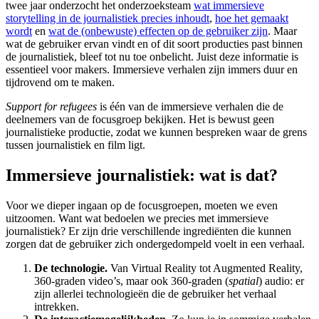
twee jaar onderzocht het onderzoeksteam
wat immersieve
storytelling in de journalistiek precies inhoudt
,
hoe het gemaakt
wordt
en
wat de (onbewuste) effecten op de gebruiker zijn
. Maar
wat de gebruiker ervan vindt en of dit soort producties past binnen
de journalistiek, bleef tot nu toe onbelicht. Juist deze informatie is
essentieel voor makers. Immersieve verhalen zijn immers duur en
tijdrovend om te maken.
Support for refugees
is één van de immersieve verhalen die de
deelnemers van de focusgroep bekijken. Het is bewust geen
journalistieke productie, zodat we kunnen bespreken waar de grens
tussen journalistiek en film ligt.
Immersieve journalistiek: wat is dat?
Voor we dieper ingaan op de focusgroepen, moeten we even
uitzoomen. Want wat bedoelen we precies met immersieve
journalistiek? Er zijn drie verschillende ingrediënten die kunnen
zorgen dat de gebruiker zich ondergedompeld voelt in een verhaal.
De technologie.
Van Virtual Reality tot Augmented Reality,
360-graden video’s, maar ook 360-graden (
spatial
) audio: er
zijn allerlei technologieën die de gebruiker het verhaal
intrekken.