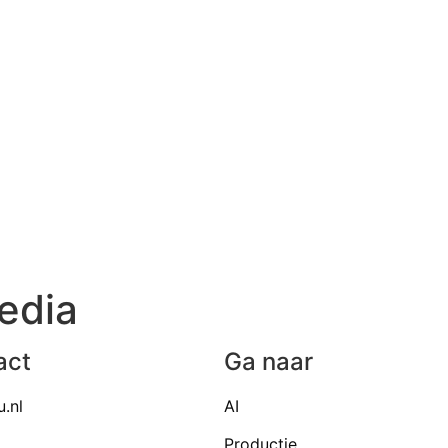
edia
act
Ga naar
u.nl
AI
Productie