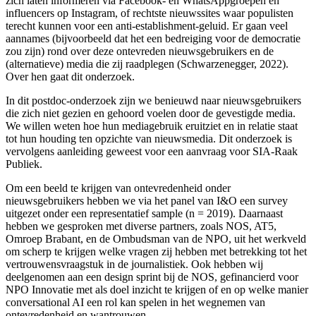
zich laten informeren via Facebook- en WhatsAppgroepen en
influencers op Instagram, of rechtste nieuwssites waar populisten
terecht kunnen voor een anti-establishment-geluid. Er gaan veel
aannames (bijvoorbeeld dat het een bedreiging voor de democratie
zou zijn) rond over deze ontevreden nieuwsgebruikers en de
(alternatieve) media die zij raadplegen (Schwarzenegger, 2022).
Over hen gaat dit onderzoek.
In dit postdoc-onderzoek zijn we benieuwd naar nieuwsgebruikers
die zich niet gezien en gehoord voelen door de gevestigde media.
We willen weten hoe hun mediagebruik eruitziet en in relatie staat
tot hun houding ten opzichte van nieuwsmedia. Dit onderzoek is
vervolgens aanleiding geweest voor een aanvraag voor SIA-Raak
Publiek.
Om een beeld te krijgen van ontevredenheid onder
nieuwsgebruikers hebben we via het panel van I&O een survey
uitgezet onder een representatief sample (n = 2019). Daarnaast
hebben we gesproken met diverse partners, zoals NOS, AT5,
Omroep Brabant, en de Ombudsman van de NPO, uit het werkveld
om scherp te krijgen welke vragen zij hebben met betrekking tot het
vertrouwensvraagstuk in de journalistiek. Ook hebben wij
deelgenomen aan een design sprint bij de NOS, gefinancierd voor
NPO Innovatie met als doel inzicht te krijgen of en op welke manier
conversational AI een rol kan spelen in het wegnemen van
ontevredenheid en wantrouwen.