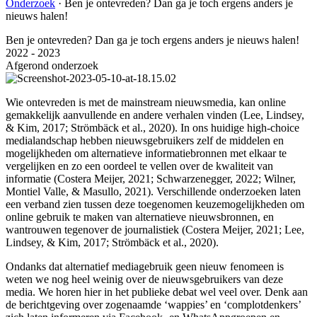
Onderzoek
·
Ben je ontevreden? Dan ga je toch ergens anders je
nieuws halen!
Ben je ontevreden? Dan ga je toch ergens anders je nieuws halen!
2022 - 2023
Afgerond onderzoek
Wie ontevreden is met de mainstream nieuwsmedia, kan online
gemakkelijk aanvullende en andere verhalen vinden (Lee, Lindsey,
& Kim, 2017; Strömbäck et al., 2020). In ons huidige high-choice
medialandschap hebben nieuwsgebruikers zelf de middelen en
mogelijkheden om alternatieve informatiebronnen met elkaar te
vergelijken en zo een oordeel te vellen over de kwaliteit van
informatie (Costera Meijer, 2021; Schwarzenegger, 2022; Wilner,
Montiel Valle, & Masullo, 2021). Verschillende onderzoeken laten
een verband zien tussen deze toegenomen keuzemogelijkheden om
online gebruik te maken van alternatieve nieuwsbronnen, en
wantrouwen tegenover de journalistiek (Costera Meijer, 2021; Lee,
Lindsey, & Kim, 2017; Strömbäck et al., 2020).
Ondanks dat alternatief mediagebruik geen nieuw fenomeen is
weten we nog heel weinig over de nieuwsgebruikers van deze
media. We horen hier in het publieke debat wel veel over. Denk aan
de berichtgeving over zogenaamde ‘wappies’ en ‘complotdenkers’