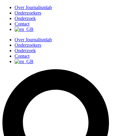
G
Over Journalismlab
a
Onderzoekers
n
Onderzoek
a
Contact
a
r
Over Journalismlab
d
Onderzoekers
e
Onderzoek
i
Contact
n
h
o
u
d