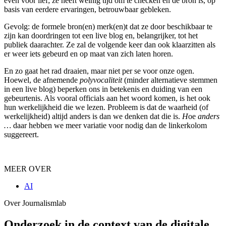
even voor lief; ze heeft weinig tijd om te checken en de bron is, op
basis van eerdere ervaringen, betrouwbaar gebleken.
Gevolg: de formele bron(en) merk(en)t dat ze door beschikbaar te
zijn kan doordringen tot een live blog en, belangrijker, tot het
publiek daarachter. Ze zal de volgende keer dan ook klaarzitten als
er weer iets gebeurd en op maat van zich laten horen.
En zo gaat het rad draaien, maar niet per se voor onze ogen.
Hoewel, de afnemende
polyvocaliteit
(minder alternatieve stemmen
in een live blog) beperken ons in betekenis en duiding van een
gebeurtenis. Als vooral officials aan het woord komen, is het ook
hun werkelijkheid die we lezen. Probleem is dat de waarheid (of
werkelijkheid) altijd anders is dan we denken dat die is.
H
oe
anders
…
daar hebben we meer variatie voor nodig dan de linkerkolom
suggereert.
MEER OVER
AI
Over Journalismlab
Onderzoek in de context van de digitale