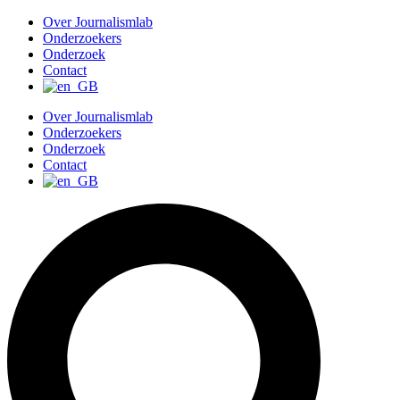
G
Over Journalismlab
a
Onderzoekers
n
Onderzoek
a
Contact
a
r
Over Journalismlab
d
Onderzoekers
e
Onderzoek
i
Contact
n
h
o
u
d