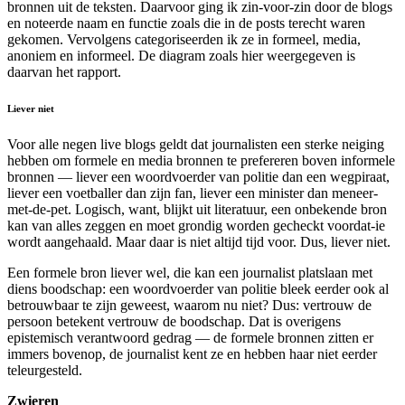
bronnen uit de teksten. Daarvoor ging ik zin-voor-zin door de blogs
en noteerde naam en functie zoals die in de posts terecht waren
gekomen. Vervolgens categoriseerden ik ze in formeel, media,
anoniem en informeel. De diagram zoals hier weergegeven is
daarvan het rapport.
Liever niet
Voor alle negen live blogs geldt dat journalisten een sterke neiging
hebben om formele en media bronnen te prefereren boven informele
bronnen — liever een woordvoerder van politie dan een wegpiraat,
liever een voetballer dan zijn fan, liever een minister dan meneer-
met-de-pet. Logisch, want, blijkt uit literatuur, een onbekende bron
kan van alles zeggen en moet grondig worden gecheckt voordat-ie
wordt aangehaald. Maar daar is niet altijd tijd voor. Dus, liever niet.
Een formele bron liever wel, die kan een journalist platslaan met
diens boodschap: een woordvoerder van politie bleek eerder ook al
betrouwbaar te zijn geweest, waarom nu niet? Dus: vertrouw de
persoon betekent vertrouw de boodschap. Dat is overigens
epistemisch verantwoord gedrag — de formele bronnen zitten er
immers bovenop, de journalist kent ze en hebben haar niet eerder
teleurgesteld.
Zwieren