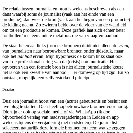
De relatie tussen journalist en bron is weleens beschreven als een
dans waarbij soms de journalist (vaak aan het einde van een
productie), dan weer de bron (vaak aan het begin van een productie)
de leiding neemt. Zo zwieren beide over de vloer van de waarheid
om tot een productie te komen. Deze grafiek laat zich echter beter
‘onthullen’ met een andere metafoor: die van vraag-en-aanbod.
De staaf helemaal links (formele bronnen) duidt niet alleen de
vraag
van journalisten naar betrouwbare bronnen onder tijdsdruk, maar
ook het
aanbod
ervan. Mijn hypothese: de kolom links staat ook
voor de professionalisering van de (crisis) communicatie. Het
opvoeren van een formele bron is niet alleen journalistieke keuze,
het is ook een kwestie van aanbod — er domweg op tijd
zijn
. En zo
ontstaat, mogelijk, een zelfversterkend principe.
Draaien
Dus: een journalist hoort van een (acute) gebeurtenis en besluit een
live blog te starten. Daar heeft zij betrouwbare bronnen voor nodig.
Die zijn er ook op sociale media of via WhatsApp (ik doe
bijvoorbeeld verslag van raadsvergaderingen in Leiden en app
weleens tijdens de vergadering met raadsleden). De journalist
selecteert natuurlijk deze formele bronnen en neem wat ze zeggen