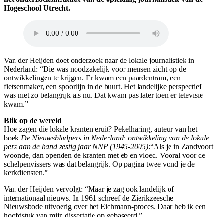
Hogeschool Utrecht.
Van der Heijden doet onderzoek naar de lokale journalistiek in
Nederland: “Die was noodzakelijk voor mensen zicht op de
ontwikkelingen te krijgen. Er kwam een paardentram, een
fietsenmaker, een spoorlijn in de buurt. Het landelijke perspectief
was niet zo belangrijk als nu. Dat kwam pas later toen er televisie
kwam.”
Blik op de wereld
Hoe zagen die lokale kranten eruit? Pekelharing, auteur van het
boek
De Nieuwsbladpers in Nederland: ontwikkeling van de lokale
pers aan de hand zestig jaar NNP (1945-2005)
:“Als je in Zandvoort
woonde, dan openden de kranten met eb en vloed. Vooral voor de
schelpenvissers was dat belangrijk. Op pagina twee vond je de
kerkdiensten.”
Van der Heijden vervolgt: “Maar je zag ook landelijk of
internationaal nieuws. In 1961 schreef de Zierikzeesche
Nieuwsbode uitvoerig over het Eichmann-proces. Daar heb ik een
hoofdstuk van mijn dissertatie op gebaseerd.”