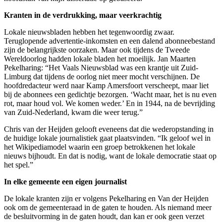
Kranten in de verdrukking, maar veerkrachtig
Lokale nieuwsbladen hebben het tegenwoordig zwaar.
Teruglopende advertentie-inkomsten en een dalend abonneebestand
zijn de belangrijkste oorzaken. Maar ook tijdens de Tweede
Wereldoorlog hadden lokale bladen het moeilijk. Jan Maarten
Pekelharing: “Het Vaals Nieuwsblad was een krantje uit Zuid-
Limburg dat tijdens de oorlog niet meer mocht verschijnen. De
hoofdredacteur werd naar Kamp Amersfoort verscheept, maar liet
bij de abonnees een gedichtje bezorgen. ‘Wacht maar, het is nu even
rot, maar houd vol. We komen weder.’ En in 1944, na de bevrijding
van Zuid-Nederland, kwam die weer terug.”
Chris van der Heijden gelooft eveneens dat die wederopstanding in
de huidige lokale journalistiek gaat plaatsvinden. “Ik geloof wel in
het Wikipediamodel waarin een groep betrokkenen het lokale
nieuws bijhoudt. En dat is nodig, want de lokale democratie staat op
het spel.”
In elke gemeente een eigen journalist
De lokale kranten zijn er volgens Pekelharing en Van der Heijden
ook om de gemeenteraad in de gaten te houden. Als niemand meer
de besluitvorming in de gaten houdt, dan kan er ook geen verzet