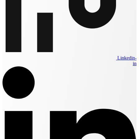
Linkedin-
in