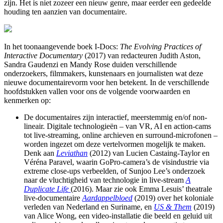
zijn. Het is niet zozeer een nieuw genre, maar eerder een gedeelde
houding ten aanzien van documentaire.
In het toonaangevende boek I-Docs:
The Evolving Practices of
Interactive Documentary
(2017) van redacteuren Judith Aston,
Sandra Gaudenzi en Mandy Rose duiden verschillende
onderzoekers, filmmakers, kunstenaars en journalisten wat deze
nieuwe documentairevorm voor hen betekent. In de verschillende
hoofdstukken vallen voor ons de volgende voorwaarden en
kenmerken op:
De documentaires zijn interactief, meerstemmig en/of non-
lineair. Digitale technologieën – van VR, AI en action-cams
tot live-streaming, online archieven en surround-microfonen –
worden ingezet om deze vertelvormen mogelijk te maken.
Denk aan
Leviathan
(2012) van Lucien Castaing-Taylor en
Véréna Paravel, waarin GoPro-camera’s de visindustrie via
extreme close-ups verbeelden, of Sunjoo Lee’s onderzoek
naar de vluchtigheid van technologie in live-stream
A
Duplicate Life
(2016). Maar zie ook Emma Lesuis’ theatrale
live-documentaire
Aardappelbloed
(2019) over het koloniale
verleden van Nederland en Suriname, en
US & Them
(2019)
van Alice Wong, een video-installatie die beeld en geluid uit