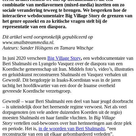
combinatie van mediavormen (mixed-media) inzetten om zo
sociale verandering teweeg te brengen. We bespreken hoe de
interactieve webdocumentaire Big Village Story de grenzen van
het genre opzoekt en zo kritische vragen stelt bij de
representatie van een diaspora.
Dit artikel werd oorspronkelijk gepubliceerd op
www.smallstreammedia.nl.
Auteurs: Sander Hölsgens en Tamara Witschge
In juni 2020 verscheen
Big Village Story
,
een webdocumentaire van
Beri Shalmashi en Lyangelo Vasquez over de diaspora van een
Koerdische gemeenschap uit Iran. Middels foto’s, video’s, illustraties
en geluidskunst reconstrueren Shalmashi en Vasquez verhalen uit
Gewredê. Dit bergdorpje in Iraaks-Koerdistan was in de jaren
tachtig het hoofdkwartier van een door de Iraanse overheid
gevreesde Koerdische verzetsgroep.
Gewredê – waar Beri Shalmashi een deel van haar jeugd doorbracht
– is uiteindelijk door het heersende regime verwoest. Net als veel
dorpsgenoten (en vele andere duizenden Koerden uit de regio)
moesten Shalmashi en haar familie vluchten. In
Big Village
Story
vertellen oud-bewoners over hun herinneringen aan deze plek
en periode. Het is,
in de woorden van Beri Shalmashi
, “een
reconstructie van een uit elkaar gebombardeerd verleden”.