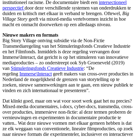
institutioneel racisme. De documentaire biedt een
intersectioneel
perspectief
door deze verschillende systemen van onderdrukken te
duiden en kritisch met elkaar in verband te brengen. Oftewel,
Big
Village Story
geeft via mixed-media vertelvormen inzicht in hoe
macht en onmacht doorwerken op een alledaags niveau.
Nieuwe makers en formats
Big Story Village ontving subsidie via de Non-Fictie
Transmediaregeling van het Stimuleringsfonds Creatieve Industrie
en het Filmfonds. Inmiddels is deze regeling vervangen door
Immerse\Interact, dat gericht is op het stimuleren van innovatieve
mediaproducties – zo onderstreept ook Syb Groeneveld (2019)
van
Stimuleringsfonds Creatieve Industrie
: “De
regeling
Immerse\Interact
geeft makers van cross-over producties in
Nederland de mogelijkheid de grenzen van storytelling op te
zoeken, nieuwe samenwerkingen aan te gaan, een nieuw publiek te
vinden en zich internationaal te presenteren”.
Dat klinkt goed, maar om wat voor soort werk gaat het nu precies?
Mixed-media documentaires, i-docs, cyber-docs, transmedia, cross-
over producties, immersieve non-fictie: al deze termen proberen de
vernieuwingen en experimenten in documentaire productie te
vatten.. Wat deze nieuwe vormen met elkaar gemeen hebben is dat
ze elk weggaan van conventionele, lineaire filmproducties, op zoek
naar nieuwe formats die experimenteler, inclusiever en interactiever