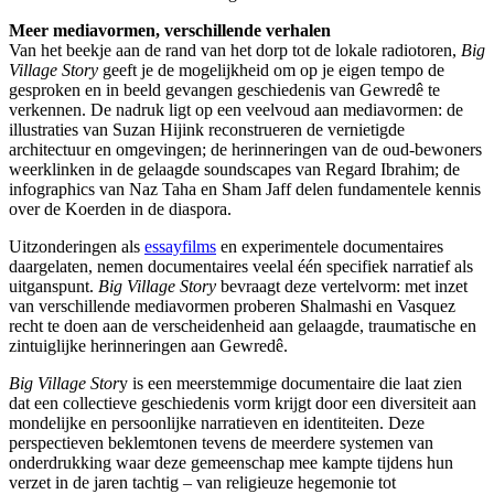
Meer mediavormen, verschillende verhalen
Van het beekje aan de rand van het dorp tot de lokale radiotoren,
Big
Village Story
geeft je de mogelijkheid om op je eigen tempo de
gesproken en in beeld gevangen geschiedenis van Gewredê te
verkennen. De nadruk ligt op een veelvoud aan mediavormen: de
illustraties van Suzan Hijink reconstrueren de vernietigde
architectuur en omgevingen; de herinneringen van de oud-bewoners
weerklinken in de gelaagde soundscapes van Regard Ibrahim; de
infographics van Naz Taha en Sham Jaff delen fundamentele kennis
over de Koerden in de diaspora.
Uitzonderingen als
essayfilms
en experimentele documentaires
daargelaten, nemen documentaires veelal één specifiek narratief als
uitganspunt.
Big Village Story
bevraagt deze vertelvorm: met inzet
van verschillende mediavormen proberen Shalmashi en Vasquez
recht te doen aan de verscheidenheid aan gelaagde, traumatische en
zintuiglijke herinneringen aan Gewredê.
Big Village Stor
y is een meerstemmige documentaire die laat zien
dat een collectieve geschiedenis vorm krijgt door een diversiteit aan
mondelijke en persoonlijke narratieven en identiteiten. Deze
perspectieven beklemtonen tevens de meerdere systemen van
onderdrukking waar deze gemeenschap mee kampte tijdens hun
verzet in de jaren tachtig – van religieuze hegemonie tot