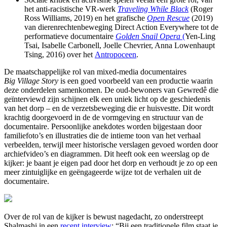
het anti-racistische VR-werk
Traveling While Black
(Roger
Ross Williams, 2019) en het grafische
Open Rescue
(2019)
van dierenrechtenbeweging Direct Action Everywhere tot de
performatieve documentaire
Golden Snail Opera
(
Yen-Ling
Tsai, Isabelle Carbonell, Joelle Chevrier, Anna Lowenhaupt
Tsing, 2016) over het
Antropoceen
.
De maatschappelijke rol van mixed-media documentaires
Big Village Story
is een goed voorbeeld van een productie waarin
deze onderdelen samenkomen. De oud-bewoners van Gewredê die
geïnterviewd zijn schijnen elk een uniek licht op de geschiedenis
van het dorp – en de verzetsbeweging die er huisvestte. Dit wordt
krachtig doorgevoerd in de de vormgeving en structuur van de
documentaire. Persoonlijke anekdotes worden bijgestaan door
familiefoto’s en illustraties die de intieme toon van het verhaal
verbeelden, terwijl meer historische verslagen gevoed worden door
archiefvideo’s en diagrammen. Dit heeft ook een weerslag op de
kijker: je baant je eigen pad door het dorp en verhoudt je zo op een
meer zintuiglijke en geëngageerde wijze tot de verhalen uit de
documentaire.
Over de rol van de kijker is bewust nagedacht, zo onderstreept
Shalmashi in een
recent interview
: “Bij een traditionele film staat je