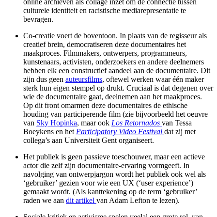
online archieven als collage inzet om de connectie tussen
culturele identiteit en racistische mediarepresentatie te
bevragen.
Co-creatie voert de boventoon. In plaats van de regisseur als
creatief brein, democratiseren deze documentaires het
maakproces. Filmmakers, ontwerpers, programmeurs,
kunstenaars, activisten, onderzoekers en andere deelnemers
hebben elk een constructief aandeel aan de documentaire. Dit
zijn dus geen
auteursfilms
, oftewel werken waar één maker
sterk hun eigen stempel op drukt. Cruciaal is dat degenen over
wie de documentaire gaat, deelnemen aan het maakproces.
Op dit front omarmen deze documentaires de ethische
houding van participerende film (zie bijvoorbeeld het oeuvre
van
Sky Hopinka
, maar ook
Los Retornados
van Tessa
Boeykens en het
Participatory Video Festival
dat zij met
collega’s aan Universiteit Gent organiseert.
Het publiek is geen passieve toeschouwer, maar een actieve
actor die zelf zijn documentaire-ervaring vormgeeft. In
navolging van ontwerpjargon wordt het publiek ook wel als
‘gebruiker’ gezien voor wie een UX (‘user experience’)
gemaakt wordt. (Als kanttekening op de term ‘gebruiker’
raden we aan
dit artikel
van Adam Lefton te lezen).
Sociale kritiek en activisme spelen veelal een grote rol, van