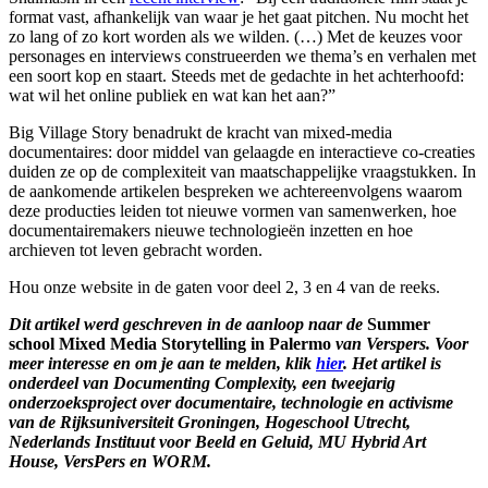
format vast, afhankelijk van waar je het gaat pitchen. Nu mocht het
zo lang of zo kort worden als we wilden. (…) Met de keuzes voor
personages en interviews construeerden we thema’s en verhalen met
een soort kop en staart. Steeds met de gedachte in het achterhoofd:
wat wil het online publiek en wat kan het aan?”
Big Village Story benadrukt de kracht van mixed-media
documentaires: door middel van gelaagde en interactieve co-creaties
duiden ze op de complexiteit van maatschappelijke vraagstukken. In
de aankomende artikelen bespreken we achtereenvolgens waarom
deze producties leiden tot nieuwe vormen van samenwerken, hoe
documentairemakers nieuwe technologieën inzetten en hoe
archieven tot leven gebracht worden.
Hou onze website in de gaten voor deel 2, 3 en 4 van de reeks.
Dit artikel werd geschreven in de aanloop naar de
Summer
school Mixed Media Storytelling in Palermo
van Verspers. Voor
meer interesse en om je aan te melden, klik
hier
. Het artikel is
onderdeel van Documenting Complexity, een tweejarig
onderzoeksproject over documentaire, technologie en activisme
van de Rijksuniversiteit Groningen, Hogeschool Utrecht,
Nederlands Instituut voor Beeld en Geluid, MU Hybrid Art
House, VersPers en WORM.