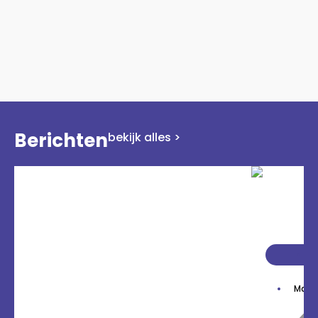
Berichten
bekijk alles >
ar
Maai