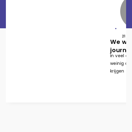
21 jul
We wet
journal
In veel on
weinig aa
krijgen