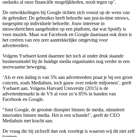
ondanks al onze financiële mogelijkheden, nooit tegen op’.
De ontwikkelingen bij Google richten zich vooral op de wens van
de gebruiker. De gebruiker heeft behoefte aan just-in-time nieuws,
toegespitst op individuele behoefte. Jouw interesse in
nieuwsberichten aangeboden op een platform, dat wat Spotify is
voor muziek. Maar wat Facebook en Google daarnaast ook doen is
het creëren van een zeer aantrekkelijke omgeving voor
adverteerders.
Volgens Ysebaert komt daarmee het toch al onder druk staande
businessmodel bij de huidige media organisaties nog verder in een
neerwaartse beweging.
‘Als er een daling is van 5% aan adverteerders praat je bij een groot
concern, zoals Mediahuis, toch gauw over enkele miljoenen’, geeft
Ysebaert aan. Volgens Harvard University (2015) is de
advertentiemarkt in de VS al voor zo’n 85% in handen van
Facebook en Google.
“Juist Google, de grootste disrupter binnen de media, stimuleert
innovaties binnen media. Het is een schande!’, geeft de CEO
Mediahuis met kracht aan.
De vraag die hij zichzelf dan ook voorlegt is waarom wij dit niet zelf
kunnen.