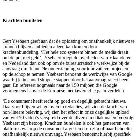
Krachten bundelen
Gert Ysebaert geeft aan dat de oplossing om onafhankelijk nieuws te
kunnen blijven aanbieden alleen kan komen door
krachtenbundeling. ‘Het hele eco-systeem binnen de media draait
om de pot met geld’. Ysebaert roept de overheden van Vlaanderen
en Nederland dan ook op om de bureaucratische werkwijze bij de
aanvraag om financiële ondersteuning voor innovatieve projecten,
op de schop te nemen. Ysebaert benoemt de werkwijze van Google
waarbij je in aantal simpele stappen door het aanvraagtraject heen
gaat. En refereert nogmaals naar de 150 miljoen die Google
voornemens is over de Europese mediawereld te gaan verdelen.
‘De consument heeft recht op goed en degelijk gebracht nieuws.
Daarvoor blijven wij geloven in redacties, wij zien de kracht van
non-lineare beleving, wij zien het effect in onze dagelijkse upload
van wel 50 video’s verspreid over de diverse mediakanalen’ vervolgt
Ysebaert zijn betoog. Krachten bundelen is ook het genereren van
platforms waarop de consument afgestemd op zijn of haar behoefte
onafhankelijk nieuws ontvangt. Ysebaert benoemt hierbij specifiek