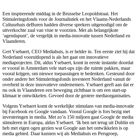
Een inspirerende middag in de Brusselse Leopoldstraat. Het
Stimuleringsfonds voor de Journalistiek en het Vlaams-Nederlands
Cultuurhuis deBuren hadden diverse sprekers uitgenodigd om de
uitverkochte zaal van visie te voorzien. Met als belangrijkste
‘agendapunt’, de vergelijk in media-innovatie tussen Nederland en
Vlaanderen.
Gert Ysebaert, CEO Mediahuis, is er helder in. Ten eerste ziet hij dat
Nederland vooruitlopend is als het gaat om innovatieve
mediaprojecten. Dit, aldus Ysebaert, komt in eerste instantie doordat
er vooral in Amsterdam vele start-ups zijn die ruimte pakken, maar
vooral krijgen, om nieuwe toepassingen te bedenken. Gesteund door
onder andere het Stimuleringsfonds investeert Nederland vanuit de
overheid in deze innovatieve ondernemers. Ysebaert geeft aan dat er
nu ook in Vlaanderen een beweging zichtbaar is om een start-up
klimaat te ontwikkelen. Gevoed door de grotere mediaorganisaties.
Volgens Ysebaert komt de werkelijke stimulans van media-innovatie
bij Facebook en Google vandaan. Vooral Google is fors bezig met
investeringen in media. Met zo’n 150 miljoen gaat Google de media
stimuleren in Europa, aldus Ysebaert. ‘Ik ben net terug uit Dublin en
heb met eigen ogen gezien wat Google aan het ontwikkelen is op
media gebied. Daar kunnen wij als Mediahuis en Persgroep,